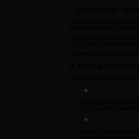
1. Informacje ogó
Nasza strona internetowa wy
działania serwisu, analizow
Pliki cookies to niewielkie
smartfonie, tablecie), któr
Administratorem danych zwią
2. Rodzaje wykorz
Na naszej stronie stosujemy
Niezbędne – pliki techn
stosowanie nie wymaga
Analityczne – pomagają
na stronie, źródła ruchu