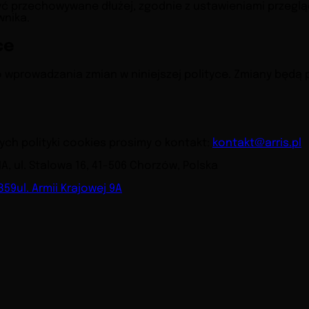
ć przechowywane dłużej, zgodnie z ustawieniami przeglą
wnika.
ce
wprowadzania zmian w niniejszej polityce. Zmiany będą 
ch polityki cookies prosimy o kontakt:
kontakt@arris.pl
, ul. Stalowa 16, 41-506 Chorzów, Polska
 859
ul. Armii Krajowej 9A