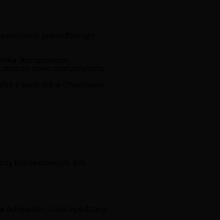
zapewnienia prawidłowego
wnika (komputerze,
 zbierać dane statystyczne.
WNA z siedzibą w Chorzowie.
larzy kontaktowych. Ich
ba odwiedzin, czas spędzony