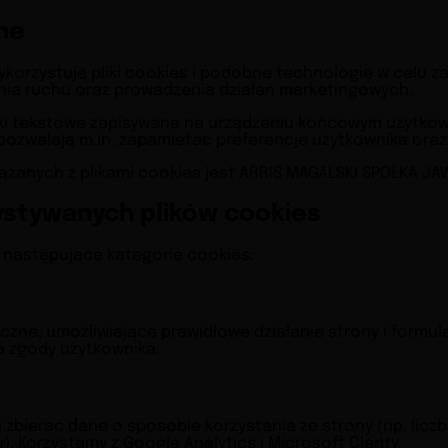
lne
korzystuje pliki cookies i podobne technologie w celu 
ania ruchu oraz prowadzenia działań marketingowych.
 pliki tekstowe zapisywane na urządzeniu końcowym użytko
e pozwalają m.in. zapamiętać preferencje użytkownika oraz
zanych z plikami cookies jest ARRIS MAGALSKI SPÓŁKA JA
ystywanych plików cookies
 następujące kategorie cookies:
iczne, umożliwiające prawidłowe działanie strony i formu
 zgody użytkownika.
 zbierać dane o sposobie korzystania ze strony (np. licz
). Korzystamy z Google Analytics i Microsoft Clarity.