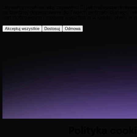
Używamy cookies, aby zapewnić Ci jak najlepsze doświadc
są bardziej dopasowane do Twoich potrzeb, dlatego ud
jest dobrowolna i możesz wycofać ją w każdej chwili w z
Akceptuj wszystkie
Dostosuj
Odmowa
Polityka cook