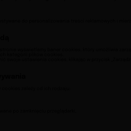
stywane do personalizowania treści reklamowych i mier
odą
 stronie wyświetlamy baner cookies, który umożliwia zar
h kategorii plików cookies.
ić swoje ustawienia cookies, klikając w przycisk „Zarząd
wywania
cookies zależy od ich rodzaju:
wane po zamknięciu przeglądarki,