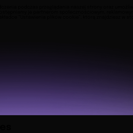
zenia podczas przeglądania naszej strony oraz umożliwić 
ostępniamy je partnerom społecznościowym, reklamowym 
akładce “Ustawienia plików cookie”, którą znajdziesz w s
ies