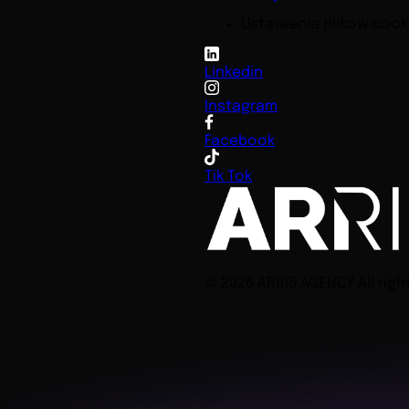
Ustawienia plików cook
Linkedin
Instagram
Facebook
Tik Tok
© 2026 ARRIS.AGENCY All righ